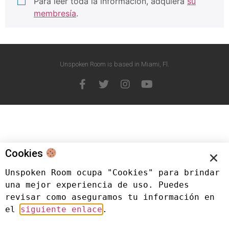
Para leer toda la información, adquiera
su
membresía
.
Unspoken Room is based in Miami, Fl.
Cookies
Unspoken Room ocupa "Cookies" para brindar 
una mejor experiencia de uso. Puedes 
revisar como aseguramos tu información en 
el 
siguiente enlace
.