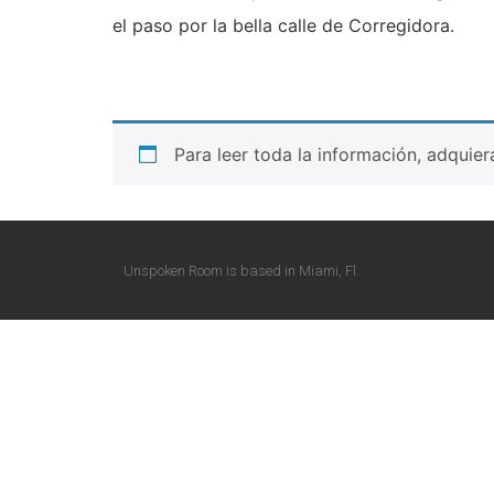
el paso por la bella calle de Corregidora.
Para leer toda la información, adquie
Unspoken Room is based in Miami, Fl.