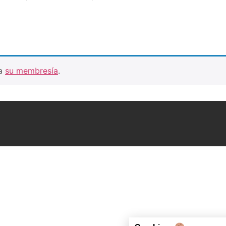
ra
su membresía
.