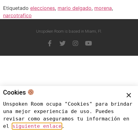
Etiquetado
elecciones
,
mario delgado
,
morena
,
narcotrafico
Unspoken Room is based in Miami, Fl.
Cookies
Unspoken Room ocupa "Cookies" para brindar 
una mejor experiencia de uso. Puedes 
revisar como aseguramos tu información en 
el 
siguiente enlace
.